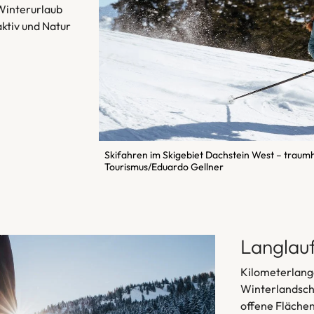
interurlaub
aktiv und Natur
Skifahren im Skigebiet Dachstein West – traum
Tourismus/Eduardo Gellner
Langlau
Kilometerlange
Winterlandsch
offene Flächen