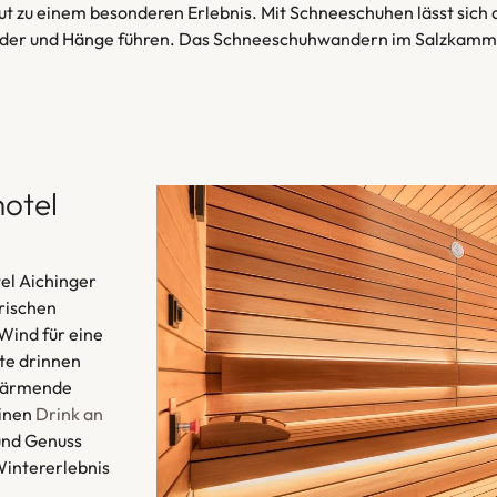
t zu einem besonderen Erlebnis. Mit Schneeschuhen lässt sich d
älder und Hänge führen. Das Schneeschuhwandern im Salzkammer
hotel
el Aichinger
rischen
ind für eine
te drinnen
wärmende
einen
Drink an
und Genuss
intererlebnis