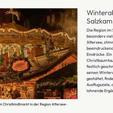
Winterak
Salzkam
Die Region im 
besonders viel
Attersee, sti
beeindruckende
Eindrücke. Ein
Christbaumtau
festlich gesch
seinen Winter
gestaltet, fin
Ausflugsziele,
lohnende Ergä
Christkindlmarkt in der Region Attersee-